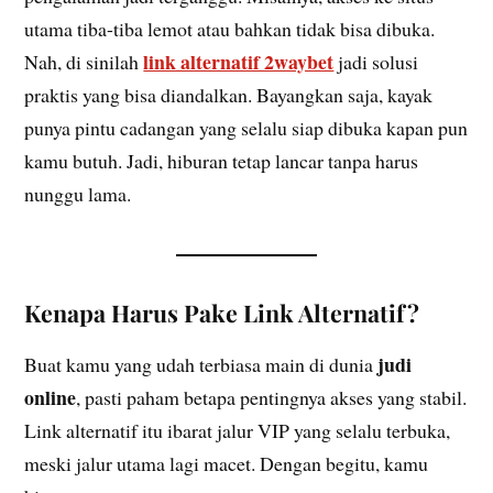
utama tiba-tiba lemot atau bahkan tidak bisa dibuka.
link alternatif 2waybet
Nah, di sinilah
jadi solusi
praktis yang bisa diandalkan. Bayangkan saja, kayak
punya pintu cadangan yang selalu siap dibuka kapan pun
kamu butuh. Jadi, hiburan tetap lancar tanpa harus
nunggu lama.
Kenapa Harus Pake Link Alternatif?
judi
Buat kamu yang udah terbiasa main di dunia
online
, pasti paham betapa pentingnya akses yang stabil.
Link alternatif itu ibarat jalur VIP yang selalu terbuka,
meski jalur utama lagi macet. Dengan begitu, kamu