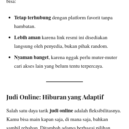
bisa:
Tetap terhubung
dengan platform favorit tanpa
hambatan.
Lebih aman
karena link resmi ini disediakan
langsung oleh penyedia, bukan pihak random.
Nyaman banget
, karena nggak perlu muter-muter
cari akses lain yang belum tentu terpercaya.
Judi Online: Hiburan yang Adaptif
judi online
Salah satu daya tarik
adalah fleksibilitasnya.
Kamu bisa main kapan saja, di mana saja, bahkan
sambil rebahan. Ditambah adanya berbagai pilihan