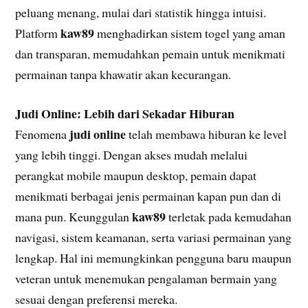
peluang menang, mulai dari statistik hingga intuisi.
kaw89
Platform
menghadirkan sistem togel yang aman
dan transparan, memudahkan pemain untuk menikmati
permainan tanpa khawatir akan kecurangan.
Judi Online: Lebih dari Sekadar Hiburan
judi online
Fenomena
telah membawa hiburan ke level
yang lebih tinggi. Dengan akses mudah melalui
perangkat mobile maupun desktop, pemain dapat
menikmati berbagai jenis permainan kapan pun dan di
kaw89
mana pun. Keunggulan
terletak pada kemudahan
navigasi, sistem keamanan, serta variasi permainan yang
lengkap. Hal ini memungkinkan pengguna baru maupun
veteran untuk menemukan pengalaman bermain yang
sesuai dengan preferensi mereka.