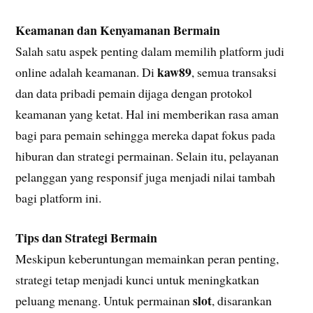
Keamanan dan Kenyamanan Bermain
Salah satu aspek penting dalam memilih platform judi
kaw89
online adalah keamanan. Di
, semua transaksi
dan data pribadi pemain dijaga dengan protokol
keamanan yang ketat. Hal ini memberikan rasa aman
bagi para pemain sehingga mereka dapat fokus pada
hiburan dan strategi permainan. Selain itu, pelayanan
pelanggan yang responsif juga menjadi nilai tambah
bagi platform ini.
Tips dan Strategi Bermain
Meskipun keberuntungan memainkan peran penting,
strategi tetap menjadi kunci untuk meningkatkan
slot
peluang menang. Untuk permainan
, disarankan