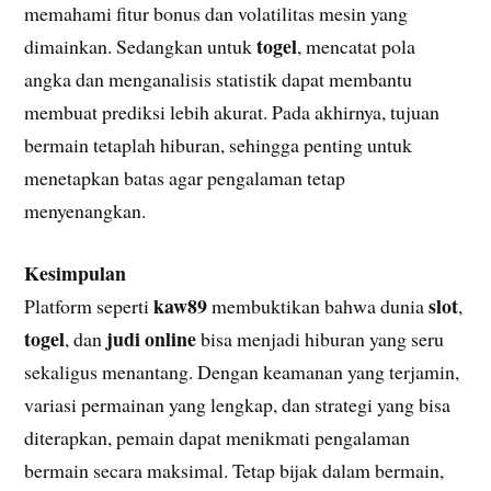
memahami fitur bonus dan volatilitas mesin yang
togel
dimainkan. Sedangkan untuk
, mencatat pola
angka dan menganalisis statistik dapat membantu
membuat prediksi lebih akurat. Pada akhirnya, tujuan
bermain tetaplah hiburan, sehingga penting untuk
menetapkan batas agar pengalaman tetap
menyenangkan.
Kesimpulan
kaw89
slot
Platform seperti
membuktikan bahwa dunia
,
togel
judi online
, dan
bisa menjadi hiburan yang seru
sekaligus menantang. Dengan keamanan yang terjamin,
variasi permainan yang lengkap, dan strategi yang bisa
diterapkan, pemain dapat menikmati pengalaman
bermain secara maksimal. Tetap bijak dalam bermain,