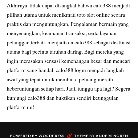
Akhirnya, tidak dapat disangkal bahwa calo388 menjadi
pilihan utama untuk menikmati toto slot online secara
praktis dan menguntungkan. Pengalaman bermain yang
menyenangkan, keamanan transaksi, serta layanan
pelanggan terbaik menjadikan calo388 sebagai destinasi
utama bagi pecinta taruhan daring. Bagi mereka yang
ingin merasakan sensasi kemenangan besar dan mencari
platform yang handal, calo388 login menjadi langkah
awal yang tepat untuk membuka peluang meraih
keberuntungan setiap hari. Jadi, tunggu apa lagi? Segera
kunjungi calo388 dan buktikan sendiri keunggulan
platform ini!
&
POWERED BY
WORDPRESS
THEME BY
ANDERS NORÉN