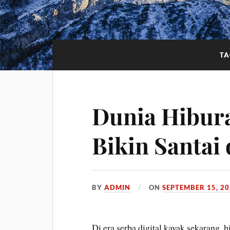
TA
Dunia Hibura
Bikin Santai
BY
ADMIN
ON
SEPTEMBER 15, 2
Di era serba digital kayak sekarang, h