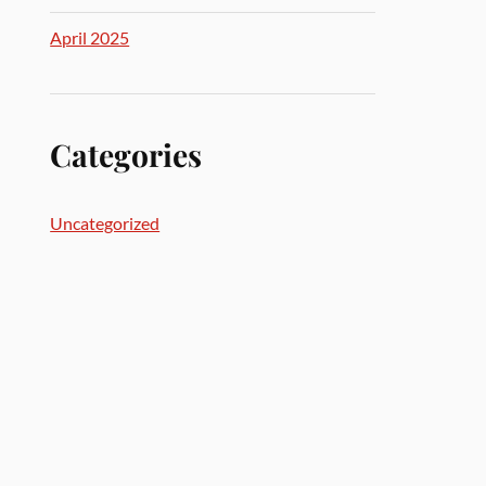
April 2025
Categories
Uncategorized