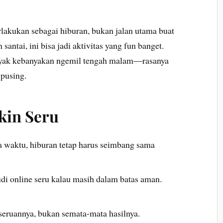
erlakukan sebagai hiburan, bukan jalan utama buat
 santai, ini bisa jadi aktivitas yang fun banget.
 kayak kebanyakan ngemil tengah malam—rasanya
 pusing.
kin Seru
 waktu, hiburan tetap harus seimbang sama
udi online seru kalau masih dalam batas aman.
eruannya, bukan semata-mata hasilnya.