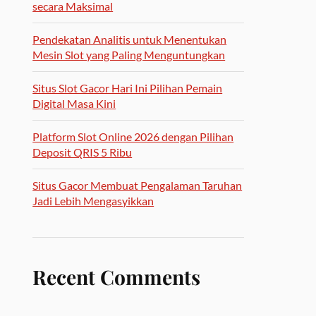
secara Maksimal
Pendekatan Analitis untuk Menentukan
Mesin Slot yang Paling Menguntungkan
Situs Slot Gacor Hari Ini Pilihan Pemain
Digital Masa Kini
Platform Slot Online 2026 dengan Pilihan
Deposit QRIS 5 Ribu
Situs Gacor Membuat Pengalaman Taruhan
Jadi Lebih Mengasyikkan
Recent Comments