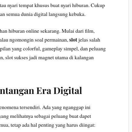
tau nyari tempat khusus buat nyari hiburan. Cukup
dan semua dunia digital langsung kebuka.
han hiburan online sekarang. Mulai dari film,
slot
kalau ngomongin soal permainan,
jelas salah
pilan yang colorful, gameplay simpel, dan peluang
, slot sukses jadi magnet utama di kalangan
ntangan Era Digital
nomena tersendiri. Ada yang nganggap ini
 yang melihatnya sebagai peluang buat dapet
ua, tetap ada hal penting yang harus diingat: