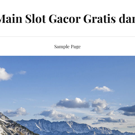
ain Slot Gacor Gratis da
Sample Page